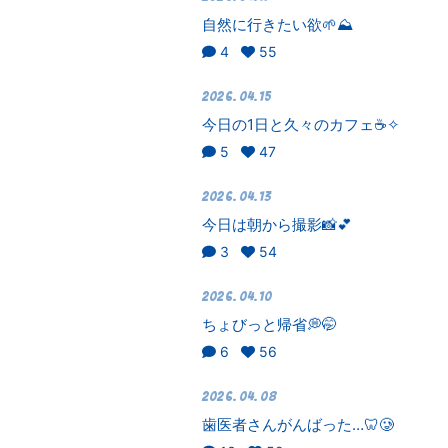
自然に行きたい欲🌱⛰️
4
55
2026.04.15
今日の1日と久々のカフェ☕✧
5
47
2026.04.13
今日は朝から撮影📸💕
3
54
2026.04.10
ちょびっと帰省💭🤭
6
56
2026.04.08
歯医者さんがんばった…🦷🥲