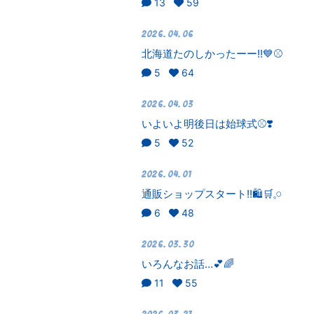
13
59
2026.04.06
北海道たのしかったーー!!💙⚾️
5
64
2026.04.03
いよいよ明後日は始球式⚾️❣️
5
52
2026.04.01
通販ショップスタート!!🛍🛒𓈒𓏸
6
48
2026.03.30
いろんなお話…💕🌈
11
55