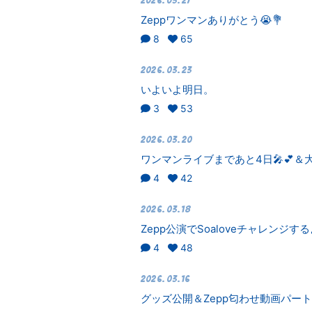
2026.03.27
Zeppワンマンありがとう😭💐
8
65
2026.03.23
いよいよ明日。
3
53
2026.03.20
ワンマンライブまであと4日🎤💕＆大
4
42
2026.03.18
Zepp公演でSoaloveチャレンジするよ
4
48
2026.03.16
グッズ公開＆Zepp匂わせ動画パート3