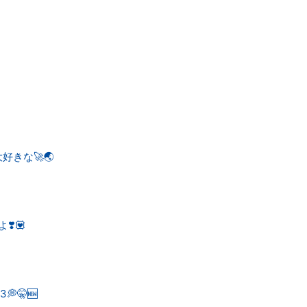
好きな🚀🌏
❣️💟
🤫🆕