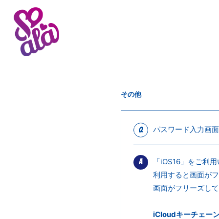
その他
パスワード入力画面
Q
「iOS16」をご
A
利用すると画面がフ
画面がフリーズして
iCloudキーチェ